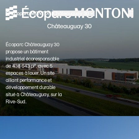
Accueil
Aller à la navigation
Aller au contenu
Châteauguay 30
Accueil
Men
Écoparc Châteauguay 30
propose un bâtiment
industriel écoresponsable
de 438 643 pi², avec 5
espaces à louer. Un site
alliant performance et
développement durable
situé à Châteauguay, sur la
Rive-Sud.