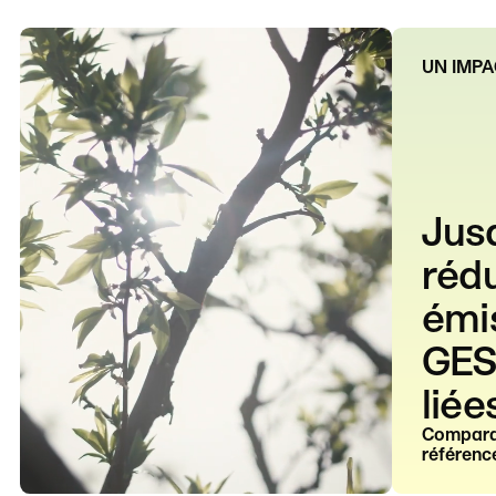
UN IMPA
Jus
réd
émi
GES
liée
Compara
référenc